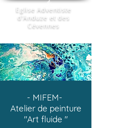
Eglise Adventiste
d'Anduze et des
Cévennes
- MIFEM-
Atelier de peinture
"Art fluide "