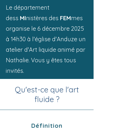
Le département
dess
MI
nistères des
FEM
mes
organise le 6 décembre 2025
à 14h30 à l'église d'Anduze un
atelier d'Art liquide animé par
Nathalie. Vous y êtes tous
invités.
Qu'est-ce que l'art
fluide ?
Définition