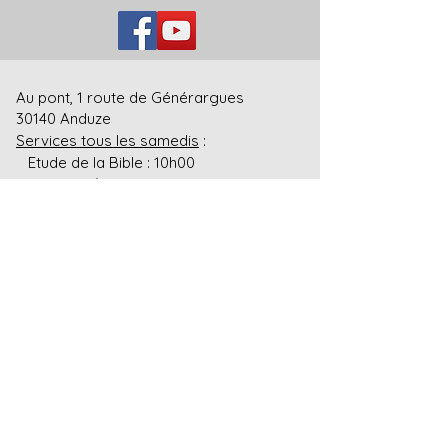
Au pont, 1 route de Générargues
30140 Anduze
Services tous les samedis
:
Etude de la Bible : 10h00
Louange/Liturgie : 11h00
Email
:
info@Eglise-Adventiste-
Anduze.org
Recevez notre newsletter
mensuelle