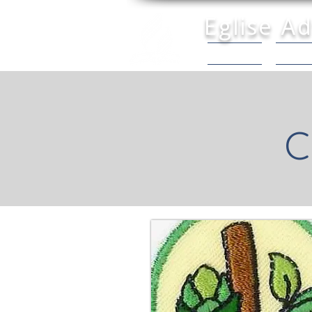
Eglise A
Accueil |
Dépar
C