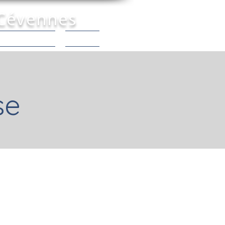
 Cévennes
 Connaître |
Contact
se