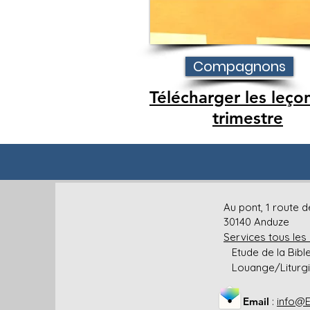
Compagnons
Télécharger les leço
trimestre
Eglise Advent
Au pont, 1 route
30140 Anduze
Services tous les
Etude de la Bible
Au pont,
Louange/Liturgie
1 route de
Générargues
30140 Anduze
Email
:
info@E