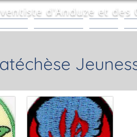
dventiste d'Anduze et des
tements |
Partage & Prière |
Activités |
Nous
atéchèse Jeunes