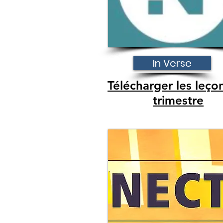
In Verse
Télécharger les leço
trimestre