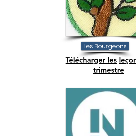
Les Bourgeons
Télécharger les
leço
trimestre