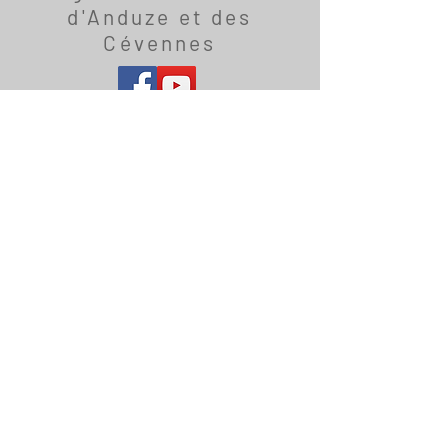
d'Anduze et des
Cévennes
Au pont, 1 route de Générargues
30140 Anduze
Services tous les samedis
:
Etude de la Bible : 10h00
Louange/Liturgie : 11h00
Email
:
info@Eglise-Adventiste-
Anduze.org
Recevez notre newsletter
mensuelle