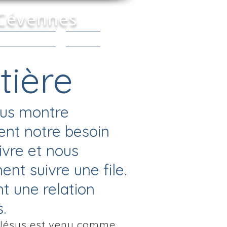
 Cévennes
 Connaître |
Contact
tière
ous montre
ent notre besoin
ivre et nous
ent suivre une file.
t une relation
.
. Jésus est venu comme