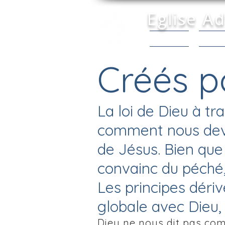
Eglise A
Accueil |
Dépar
Créés p
La loi de Dieu à 
comment nous devon
de Jésus. Bien que
convainc du péché, 
Les principes dér
globale avec Dieu,
Dieu ne nous dit pas co