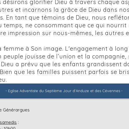
 désirons glorifier Dieu à travers chaque as
utres et incarnons la grâce de Dieu dans nos
us. En tant que témoins de Dieu, nous refléto
u temps, ne consommant que ce qui nourrit n
tre impression sur nous-mêmes, les autres et
la femme à Son image. L'engagement à long
n peuple jouisse de l’union et la compagnie,
tre. Dieu a prévu que les enfants grandissen
 Bien que les familles puissent parfois se bri
eu.
iste d'Anduze et des Cév
- Eglise Adventiste du Septième Jour d'Anduze et des Cévennes -
 de Générargues
 samedis
:
 : 10h00