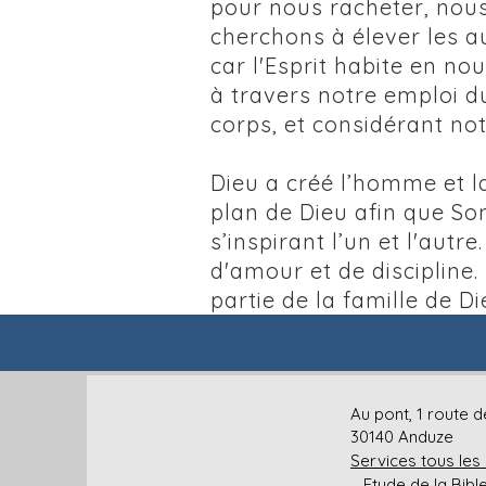
pour nous racheter, nous
cherchons à élever les a
car l'Esprit habite en no
à travers notre emploi d
corps, et considérant no
Dieu a créé l’homme et 
plan de Dieu afin que So
s’inspirant l’un et l'au
d'amour et de discipline.
partie de la famille de Di
Eglise Advent
Au pont, 1 route
30140 Anduze
Services tous les
Etude de la Bible