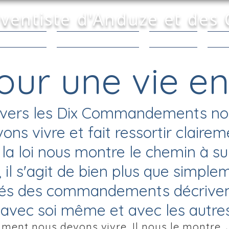
dventiste d'Anduze et des
tements |
Partage & Prière |
Activités |
Nous
our une vie en
travers les Dix Commandements n
s vivre et fait ressortir clairem
 la loi nous montre le chemin à su
il s'agit de bien plus que simplem
ivés des commandements décriven
 avec soi même et avec les autres
mment nous devons vivre, Il nous le montre